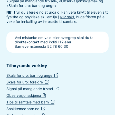
«Signal på manglande trivsel», «Observasjonsskjema» og
«Skala for uro: barn og unge».
NB
: Trur du allereie no at uroa di kan vera knytt til eleven sitt
fysiske og psykiske skulemiljø (
§12 sak
), hugs fristen på ei
veke for innkalling av føresette til samtale.
Ved mistanke om vald eller overgrep skal du ta
direktekontakt med Politi
112
eller
Barnevernstenesta
52 78 60 30
Tilhøyrande verktøy
Skala for uro: barn og unge
Skala for uro: foreldre
Signal på manglande trivsel
Observasjonsskjema
Tips til samtale med barn
Snakkemedbarn.no