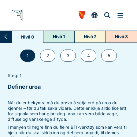
Nivå 1
Nivå 2
Nivå 3
Nivå 0
1
2
3
4
5
Steg: 1
Definer uroa
Når du er bekymra må du prøva å setja ord på uroa du
kjenner – før du tek saka vidare. Dette er ikkje alltid like lett,
for signala som har gjort deg uroa kan vera både vage,
diffuse og vanskelege å tyda.
I menyen til høgre finn du fleire BTI-verktøy som kan vera til
hjelp når du skal sirkla inn og definera uroa di, til dømes